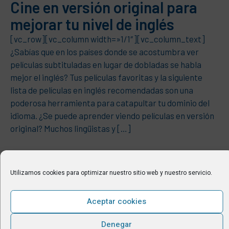
Cine en versión original para
mejorar tu nivel de inglés
[vc_row][vc_column width=»1/1″][vc_column_text]
¿Sabías que en los países donde se acostumbra ver
películas subtituladas en lugar de dobladas se habla
mejor el inglés? Tus películas favoritas y la siguiente
lista de películas en inglés recomendadas son una
poderosa herramienta para catapultar tu dominio del
idioma. ¿Se puede aprender viendo películas en versión
original? Muchos lingüistas y […]
Utilizamos cookies para optimizar nuestro sitio web y nuestro servicio.
Aceptar cookies
Denegar