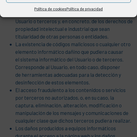
objetivos del Usuario.
Política de cookies
Política de privacidad
La infracción de la legislación vigente por parte del
Usuario o terceros y, en concreto, de los derechos de
propiedad intelectual e industrial que sean
titularidad de otras personas o entidades.
La existencia de códigos maliciosos o cualquier otro
elemento informático dañino que pudiera causar
el sistema informático del Usuario o de terceros.
Corresponde al Usuario, en todo caso, disponer
de herramientas adecuadas para la detección y
desinfección de estos elementos.
El acceso fraudulento a los contenidos o servicios
por terceros no autorizados, o, en su caso, la
captura, eliminación, alteración, modificación o
manipulación de los mensajes y comunicaciones de
cualquier clase que dichos terceros pudiera realizar.
Los daños producidos a equipos informáticos
durante el acceso a la página web y los daños