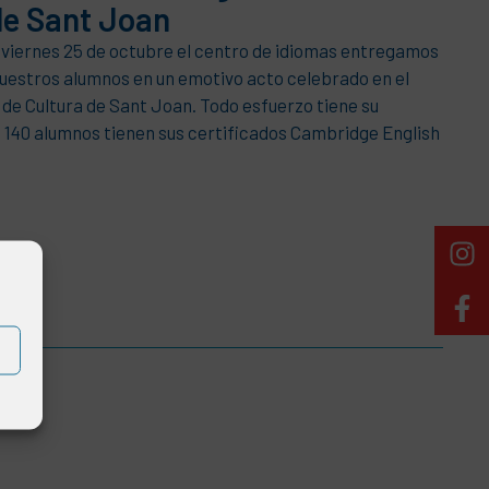
de Sant Joan
 viernes 25 de octubre el centro de idiomas entregamos
nuestros alumnos en un emotivo acto celebrado en el
a de Cultura de Sant Joan. Todo esfuerzo tiene su
140 alumnos tienen sus certificados Cambridge English