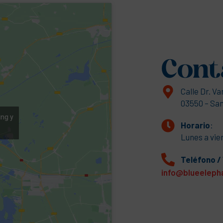
Cont
Calle Dr. V
03550 – San
ing y
Horario
:
Lunes a vier
Teléfono 
info@blueelep