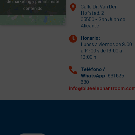
de marketing y permitir este
Calle Dr. Van Der
contenido
Hofstad, 2
03550 – San Juan de
Alicante
Horario
:
Lunes a viernes de 9:00
a 14:00 y de 16:00 a
19:00 h
Teléfono /
WhatsApp
: 691 635
680
info@blueelephantroom.co