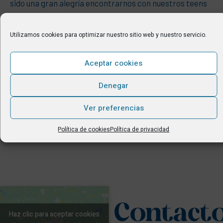
sido una gran alegría encontrarnos con nuestros teens
del curso pasado tras el éxito de los exámenes del
verano, en los cuales hemos tenido un 100% de
Utilizamos cookies para optimizar nuestro sitio web y nuestro servicio.
aprobados en los exámenes de Cambridge, la
Universidad más prestigiosa del mundo en cuanto a la
Aceptar cookies
valoración del nivel de inglés como lengua extranjera.
Tanto ellos […]
Denegar
Ver preferencias
Política de cookies
Política de privacidad
Contact
Haz clic para aceptar cookies